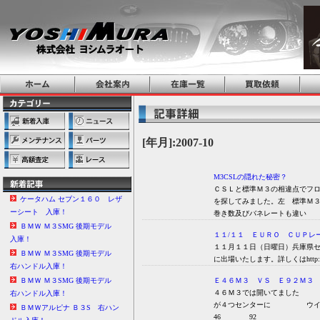
[年月]:2007-10
M3CSLの隠れた秘密？
ＣＳＬと標準Ｍ３の相違点でフ
ケータハム セブン１６０ レザ
を探してみました。左 標準
ーシート 入庫！
巻き数及びバネレートも
ＢＭＷ Ｍ３SMG 後期モデル
１１/１１ ＥＵＲＯ ＣＵＰレ
入庫！
１１月１１日（日曜日）兵庫県
ＢＭＷ Ｍ３SMG 後期モデル
に出場いたします。詳しくはhttp://www
右ハンドル入庫！
Ｅ４６Ｍ３ ＶＳ Ｅ９２Ｍ３ 
ＢＭＷ Ｍ３SMG 後期モデル
４６Ｍ３では開いてまし
右ハンドル入庫！
が４つセンターに ウイン
ＢＭＷアルピナ Ｂ３S 右ハン
46 92 シャー