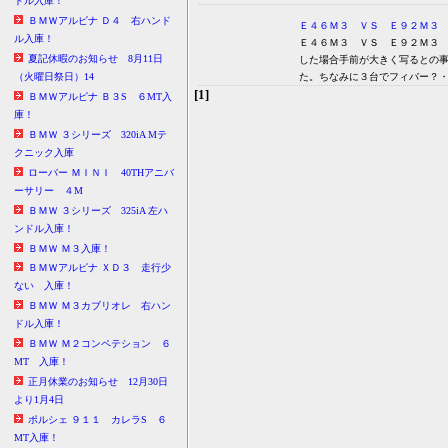
ドル入庫！
ＢＭＷアルピナ Ｄ４ 右ハンド
Ｅ４６Ｍ３ ＶＳ Ｅ９２Ｍ３
ル入庫！
Ｅ４６Ｍ３ ＶＳ Ｅ９２Ｍ３
夏記休暇のお知らせ 8月11日
した場合手前が大きく写るとの
た。ちなみに３台でフィバー？
（火曜日祭日）14
[1]
ＢＭＷアルピナ Ｂ３S ６MT入
庫！
ＢＭＷ ３シリーズ 320iA Mテ
クニック入庫
ローバー ＭＩＮＩ 40THアニバ
ーサリー ４M
ＢＭＷ ３シリーズ 325iA 左ハ
ンドル入庫！
ＢＭＷ Ｍ３入庫！
ＢＭＷアルピナ ＸＤ３ 走行少
ない 入庫！
ＢＭＷ Ｍ３カブリオレ 右ハン
ドル入庫！
ＢＭＷ Ｍ２コンペテション ６
MT 入庫！
正月休業のお知らせ 12月30日
より1月4日
ポルシェ ９１１ カレラS ６
MT入庫！