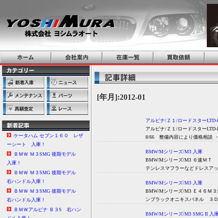
[年月]:2012-01
アルピナ/Ｚ１/ロードスターLTD-
アルピナ/Ｚ１/ロードスターLT
ケータハム セブン１６０ レザ
8/66 整備内容により価格相談 
ーシート 入庫！
BMW/Mシリーズ/M3 入庫
ＢＭＷ Ｍ３SMG 後期モデル
BMW/Mシリーズ/M3 ６速Ｍ
入庫！
テンレスマフラーなどドレスアッ
ＢＭＷ Ｍ３SMG 後期モデル
右ハンドル入庫！
BMW/Mシリーズ/M3 入庫
BMW/Mシリーズ/M3 Ｅ４６
ＢＭＷ Ｍ３SMG 後期モデル
ンブラックオニキスパネル ３Ｄ
右ハンドル入庫！
ＢＭＷアルピナ Ｂ３S 右ハン
BMW/Mシリーズ/M3 SMG II 入