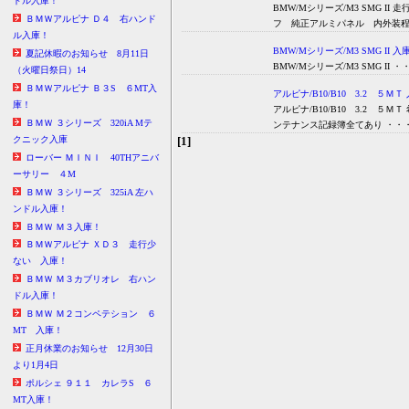
ドル入庫！
BMW/Mシリーズ/M3 SMG 
ＢＭＷアルピナ Ｄ４ 右ハンド
フ 純正アルミパネル 内外装程
ル入庫！
BMW/Mシリーズ/M3 SMG II 入
夏記休暇のお知らせ 8月11日
BMW/Mシリーズ/M3 SMG II ・
（火曜日祭日）14
ＢＭＷアルピナ Ｂ３S ６MT入
アルピナ/B10/B10 3.2 ５ＭＴ
庫！
アルピナ/B10/B10 3.2 
ＢＭＷ ３シリーズ 320iA Mテ
ンテナンス記録簿全てあり ・・
[1]
クニック入庫
ローバー ＭＩＮＩ 40THアニバ
ーサリー ４M
ＢＭＷ ３シリーズ 325iA 左ハ
ンドル入庫！
ＢＭＷ Ｍ３入庫！
ＢＭＷアルピナ ＸＤ３ 走行少
ない 入庫！
ＢＭＷ Ｍ３カブリオレ 右ハン
ドル入庫！
ＢＭＷ Ｍ２コンペテション ６
MT 入庫！
正月休業のお知らせ 12月30日
より1月4日
ポルシェ ９１１ カレラS ６
MT入庫！