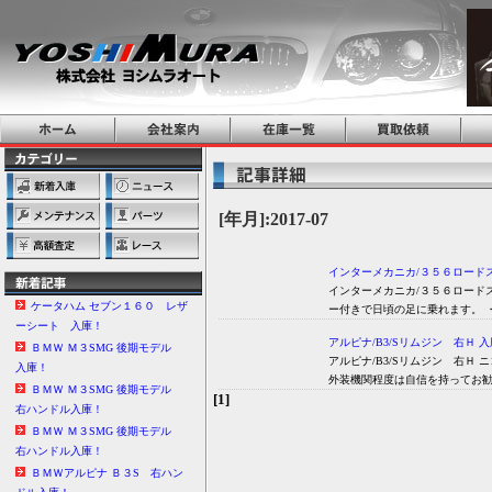
[年月]:2017-07
インターメカニカ/３５６ロードス
インターメカニカ/３５６ロードス
ケータハム セブン１６０ レザ
ー付きで日頃の足に乗れます。 
ーシート 入庫！
アルピナ/B3/Sリムジン 右Ｈ 入
ＢＭＷ Ｍ３SMG 後期モデル
アルピナ/B3/Sリムジン 右Ｈ
入庫！
外装機関程度は自信を持ってお勧
ＢＭＷ Ｍ３SMG 後期モデル
[1]
右ハンドル入庫！
ＢＭＷ Ｍ３SMG 後期モデル
右ハンドル入庫！
ＢＭＷアルピナ Ｂ３S 右ハン