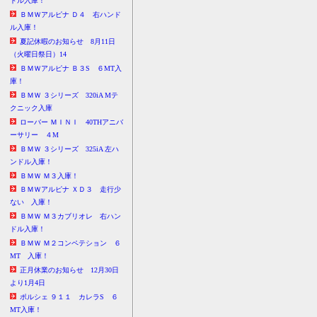
ドル入庫！
ＢＭＷアルピナ Ｄ４ 右ハンド
ル入庫！
夏記休暇のお知らせ 8月11日
（火曜日祭日）14
ＢＭＷアルピナ Ｂ３S ６MT入
庫！
ＢＭＷ ３シリーズ 320iA Mテ
クニック入庫
ローバー ＭＩＮＩ 40THアニバ
ーサリー ４M
ＢＭＷ ３シリーズ 325iA 左ハ
ンドル入庫！
ＢＭＷ Ｍ３入庫！
ＢＭＷアルピナ ＸＤ３ 走行少
ない 入庫！
ＢＭＷ Ｍ３カブリオレ 右ハン
ドル入庫！
ＢＭＷ Ｍ２コンペテション ６
MT 入庫！
正月休業のお知らせ 12月30日
より1月4日
ポルシェ ９１１ カレラS ６
MT入庫！