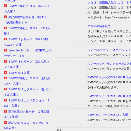
ドル入庫！
レカロ 正期輸入品/レカロ Ｓ
ＢＭＷアルピナ Ｄ４ 右ハンド
レカロ 正期輸入品/レカロ ＳＰ-
ル入庫！
用 禁煙 Ｅ46 シートステー
夏記休暇のお知らせ 8月11日
ーサポート https://www.recaro
（火曜日祭日）14
２０年の時を経て
ＢＭＷアルピナ Ｂ３S ６MT入
珍しい車が２台揃って入庫しま
庫！
を積み込んだ１９８４年式
ＢＭＷ ３シリーズ 320iA Mテ
テシア スポールＶ６ フェ
クニック入庫
ルノー/ルーテシア/スポール Ｖ
ローバー ＭＩＮＩ 40THアニバ
ルノー/ルーテシア/スポール Ｖ
ーサリー ４M
ＢＭＷ ３シリーズ 325iA 左ハ
ルノー/サンク/サンクターボ2 入
ンドル入庫！
ルノー/サンク/サンクターボ2 希
ＢＭＷ Ｍ３入庫！
BMW/Mシリーズ/M3 SMG II 入
ＢＭＷアルピナ ＸＤ３ 走行少
BMW/Mシリーズ/M3 SMG 
ない 入庫！
を持ってお勧めします。 ・・・
ＢＭＷ Ｍ３カブリオレ 右ハン
ドル入庫！
BMW/Mシリーズ/M3 SMG II 入
ＢＭＷ Ｍ２コンペテション ６
BMW/Mシリーズ/M3 SMG 
MT 入庫！
Ｖ・サンルーフ無し他オプション
正月休業のお知らせ 12月30日
BMW/Mシリーズ/M3 CSL 入庫
より1月4日
BMW/Mシリーズ/M3 CSL
ポルシェ ９１１ カレラS ６
・・・
MT入庫！
[1]