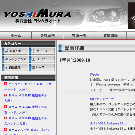
[年月]:2009-10
匠の技
駐車場に止めて帰ってきたら 車
ケータハム セブン１６０ レザ
夫 匠の技にかかれば 元通りに
ーシート 入庫！
ント が 1時間の修理で修理
ＢＭＷ Ｍ３SMG 後期モデル
弱いエンドブーツ
入庫！
輸入車のタイロットエンドなど
ＢＭＷ Ｍ３SMG 後期モデル
額なＡＳＳＹ交換（タイトット
右ハンドル入庫！
れ替えてブーツの
ＢＭＷ Ｍ３SMG 後期モデル
タナベ/SSR Professeor SP１
右ハンドル入庫！
タナベ/SSR Professeor SP１ SSR
ＢＭＷアルピナ Ｂ３S 右ハン