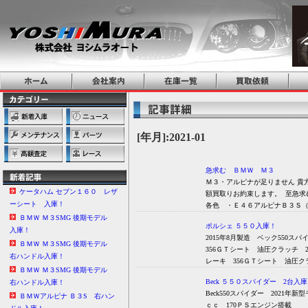
[年月]:2021-01
急求む ＢＭＷ Ｍ３
Ｍ３・アルピナが足りません 
ケータハム セブン１６０ レザ
額買取りお約束します。 至急求む
ーシート 入庫！
各色 ・Ｅ４６アルピナＢ３Ｓ
ＢＭＷ Ｍ３SMG 後期モデル
ポルシェ ５５０入庫！
入庫！
2015年8月製造 ベック550
ＢＭＷ Ｍ３SMG 後期モデル
356ＧＴシート 油圧クラッチ 2
右ハンドル入庫！
レーキ 356ＧＴシート 油圧
ＢＭＷ Ｍ３SMG 後期モデル
Beck ５５０スパイダー 2台入
右ハンドル入庫！
Beck550スパイダー 2021年新
ＢＭＷアルピナ Ｂ３S 右ハン
ｃｃ 170ＰＳエ