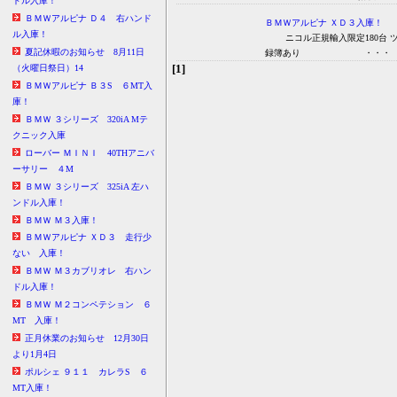
ドル入庫！
ＢＭＷアルピナ Ｄ４ 右ハンド
ＢＭＷアルピナ ＸＤ３入庫！
ル入庫！
ニコル正規輸入限定180台 ツ
夏記休暇のお知らせ 8月11日
録簿あり ・・・
[1]
（火曜日祭日）14
ＢＭＷアルピナ Ｂ３S ６MT入
庫！
ＢＭＷ ３シリーズ 320iA Mテ
クニック入庫
ローバー ＭＩＮＩ 40THアニバ
ーサリー ４M
ＢＭＷ ３シリーズ 325iA 左ハ
ンドル入庫！
ＢＭＷ Ｍ３入庫！
ＢＭＷアルピナ ＸＤ３ 走行少
ない 入庫！
ＢＭＷ Ｍ３カブリオレ 右ハン
ドル入庫！
ＢＭＷ Ｍ２コンペテション ６
MT 入庫！
正月休業のお知らせ 12月30日
より1月4日
ポルシェ ９１１ カレラS ６
MT入庫！