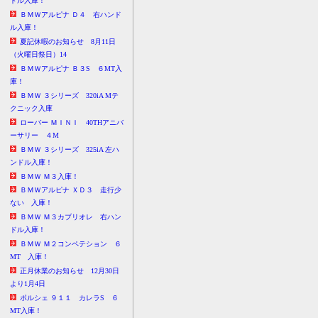
ドル入庫！
ＢＭＷアルピナ Ｄ４ 右ハンド
ル入庫！
夏記休暇のお知らせ 8月11日
（火曜日祭日）14
ＢＭＷアルピナ Ｂ３S ６MT入
庫！
ＢＭＷ ３シリーズ 320iA Mテ
クニック入庫
ローバー ＭＩＮＩ 40THアニバ
ーサリー ４M
ＢＭＷ ３シリーズ 325iA 左ハ
ンドル入庫！
ＢＭＷ Ｍ３入庫！
ＢＭＷアルピナ ＸＤ３ 走行少
ない 入庫！
ＢＭＷ Ｍ３カブリオレ 右ハン
ドル入庫！
ＢＭＷ Ｍ２コンペテション ６
MT 入庫！
正月休業のお知らせ 12月30日
より1月4日
ポルシェ ９１１ カレラS ６
MT入庫！