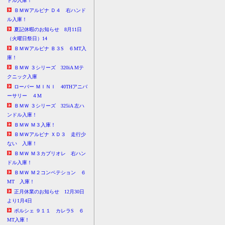
ドル入庫！
ＢＭＷアルピナ Ｄ４ 右ハンド
ル入庫！
夏記休暇のお知らせ 8月11日
（火曜日祭日）14
ＢＭＷアルピナ Ｂ３S ６MT入
庫！
ＢＭＷ ３シリーズ 320iA Mテ
クニック入庫
ローバー ＭＩＮＩ 40THアニバ
ーサリー ４M
ＢＭＷ ３シリーズ 325iA 左ハ
ンドル入庫！
ＢＭＷ Ｍ３入庫！
ＢＭＷアルピナ ＸＤ３ 走行少
ない 入庫！
ＢＭＷ Ｍ３カブリオレ 右ハン
ドル入庫！
ＢＭＷ Ｍ２コンペテション ６
MT 入庫！
正月休業のお知らせ 12月30日
より1月4日
ポルシェ ９１１ カレラS ６
MT入庫！