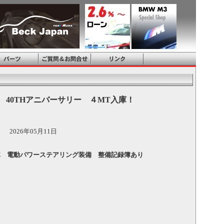
 40THアニバーサリー ４MT入庫！
2026年05月11日
車 電動パワーステアリング装備 整備記録簿あり