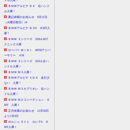
ドル入庫！
ＢＭＷアルピナ Ｄ４ 右ハンド
ル入庫！
夏記休暇のお知らせ 8月11日
（火曜日祭日）14
ＢＭＷアルピナ Ｂ３S ６MT入
庫！
ＢＭＷ ３シリーズ 320iA Mテ
クニック入庫
ローバー ＭＩＮＩ 40THアニバ
ーサリー ４M
ＢＭＷ ３シリーズ 325iA 左ハ
ンドル入庫！
ＢＭＷ Ｍ３入庫！
ＢＭＷアルピナ ＸＤ３ 走行少
ない 入庫！
ＢＭＷ Ｍ３カブリオレ 右ハン
ドル入庫！
ＢＭＷ Ｍ２コンペテション ６
MT 入庫！
正月休業のお知らせ 12月30日
より1月4日
ポルシェ ９１１ カレラS ６
MT入庫！