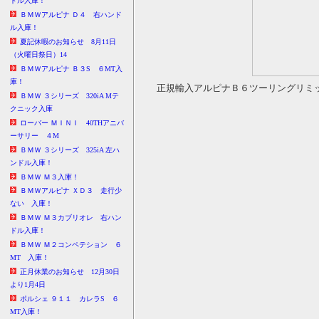
ドル入庫！
ＢＭＷアルピナ Ｄ４ 右ハンド
ル入庫！
夏記休暇のお知らせ 8月11日
（火曜日祭日）14
ＢＭＷアルピナ Ｂ３S ６MT入
庫！
正規輸入アルピナＢ６ツーリングリミッテ
ＢＭＷ ３シリーズ 320iA Mテ
クニック入庫
ローバー ＭＩＮＩ 40THアニバ
ーサリー ４M
ＢＭＷ ３シリーズ 325iA 左ハ
ンドル入庫！
ＢＭＷ Ｍ３入庫！
ＢＭＷアルピナ ＸＤ３ 走行少
ない 入庫！
ＢＭＷ Ｍ３カブリオレ 右ハン
ドル入庫！
ＢＭＷ Ｍ２コンペテション ６
MT 入庫！
正月休業のお知らせ 12月30日
より1月4日
ポルシェ ９１１ カレラS ６
MT入庫！